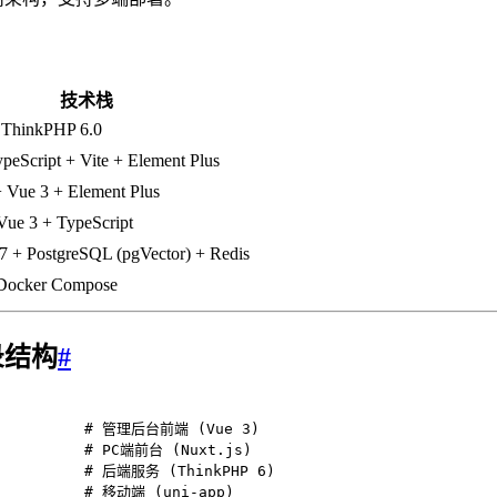
技术栈
 ThinkPHP 6.0
peScript + Vite + Element Plus
+ Vue 3 + Element Plus
Vue 3 + TypeScript
 + PostgreSQL (pgVector) + Redis
Docker Compose
录结构
#
           # 管理后台前端 (Vue 3)

          # PC端前台 (Nuxt.js)

           # 后端服务 (ThinkPHP 6)

          # 移动端 (uni-app)
