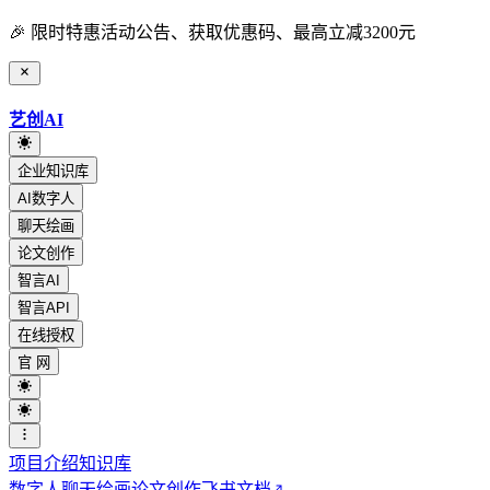
🎉 限时特惠活动公告、获取优惠码、最高立减3200元
艺创AI
企业知识库
AI数字人
聊天绘画
论文创作
智言AI
智言API
在线授权
官 网
项目介绍
知识库
数字人
聊天绘画
论文创作
飞书文档