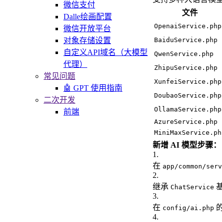
微信支付
文件
Dalle绘画配置
OpenaiService.php
微信开放平台
对象存储设置
BaiduService.php
自定义API域名（大模型
QwenService.php
代理）
ZhipuService.php
常见问题
XunfeiService.php
🤖 GPT 使用指南
DoubaoService.php
二次开发
OllamaService.php
前端
AzureService.php
MiniMaxService.ph
新增 AI 模型步骤：
1
.
在
app/common/serv
2
.
继承
ChatService
3
.
在
config/ai.php
4
.