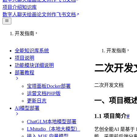
项目介绍
知识库
数字人
聊天绘画
论文创作
飞书文档
开发指南
全能知识库系统
开发指南
项目说明
功能模块详细说明
二次开发
部署教程
二次开发文档
宝塔面板Docker部署
运营文档PHP版
一、项目概
更新日志
AI模型部署
1.1 项目简介
#
ChatGLM本地模型部署
LMstudio（本地大模型）
艺创全能AI 是基于 
接入 M3E 向量模型
能。采用前后端分