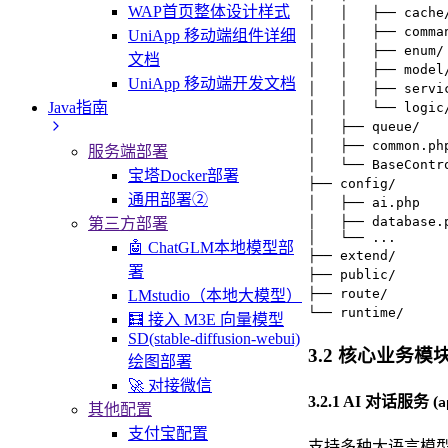
WAP首页整体设计样式
│   │   ├── cach
│   │   ├── comm
UniApp 移动端组件详细
│   │   ├── enum
文档
│   │   ├── mode
UniApp 移动端开发文档
│   │   ├── serv
Java指南
│   │   └── logi
│   ├── queue/  
│   ├── common.p
服务端部署
│   └── BaseCont
宝塔Docker部署
├── config/     
通用部署②
│   ├── ai.php  
│   ├── database
第三方部署
│   └── ...

🤖 ChatGLM本地模型部
├── extend/     
署
├── public/    
├── route/      
LMstudio（本地大模型）
└── runtime/    
🧮 接入 M3E 向量模型
SD(stable-diffusion-webui)
3.2 核心业务模
绘图部署
🚀 对接微信
3.2.1 AI 对话服务 (
a
其他配置
支付宝配置
支持多种大语言模