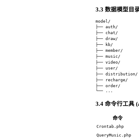
3.3 数据模型目录
model/

├── auth/       
├── chat/       
├── draw/       
├── kb/         
├── member/     
├── music/      
├── video/      
├── user/       
├── distribution
├── recharge/   
├── order/       
└── ...
3.4 命令行工具 (
命令
Crontab.php
QueryMusic.php