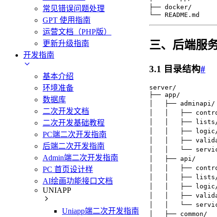
├── docker/     
常见错误问题处理
└── README.md
GPT 使用指南
运营文档（PHP版）
三、后端服务 (s
更新升级指南
开发指南
3.1 目录结构
#
基本介绍
环境准备
server/

├── app/

数据库
│   ├── adminapi
二次开发文档
│   │   ├── cont
│   │   ├── list
二次开发基础教程
│   │   ├── logi
PC端二次开发指南
│   │   ├── vali
后端二次开发指南
│   │   └── servi
Admin端二次开发指南
│   ├── api/    
│   │   ├── cont
PC 首页设计样
│   │   ├── list
AI绘画功能接口文档
│   │   ├── logi
UNIAPP
│   │   ├── vali
│   │   └── serv
Uniapp端二次开发指南
│   ├── common/ 