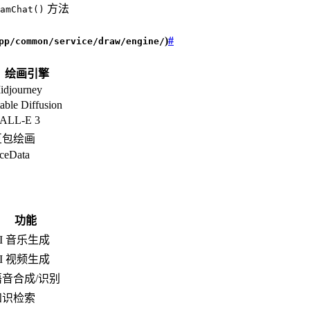
方法
amChat()
)
#
pp/common/service/draw/engine/
绘画引擎
idjourney
able Diffusion
ALL-E 3
豆包绘画
ceData
功能
I 音乐生成
I 视频生成
语音合成/识别
知识检索