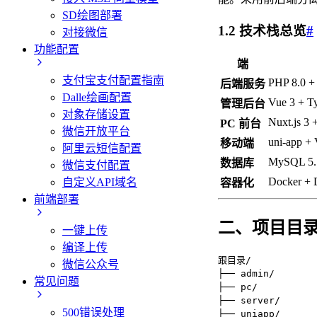
SD绘图部署
1.2 技术栈总览
#
对接微信
功能配置
端
支付宝支付配置指南
PHP 8.0 +
后端服务
Dalle绘画配置
Vue 3 + Ty
管理后台
对象存储设置
Nuxt.js 3 
PC 前台
微信开放平台
uni-app + 
移动端
阿里云短信配置
MySQL 5.7
数据库
微信支付配置
Docker + 
自定义API域名
容器化
前端部署
二、项目目
一键上传
编译上传
跟目录/

微信公众号
├── admin/      
常见问题
├── pc/          
├── server/     
500错误处理
├── uniapp/      