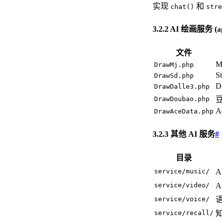
实现
和
chat()
stre
3.2.2 AI 绘画服务 (
a
文件
M
DrawMj.php
St
DrawSd.php
D
DrawDalle3.php
DrawDoubao.php
A
DrawAceData.php
3.2.3 其他 AI 服务
#
目录
service/music/
A
service/video/
A
service/voice/
service/recall/