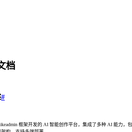
文档
述
#
likeadmin 框架开发的 AI 智能创作平台，集成了多种 AI 能
离架构，支持多端部署。